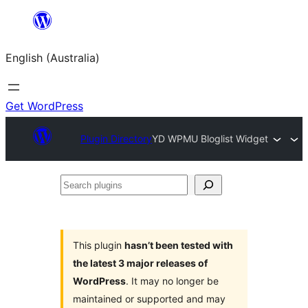
Skip
to
English (Australia)
content
Get WordPress
Plugin Directory
YD WPMU Bloglist Widget
Search
plugins
This plugin
hasn’t been tested with
the latest 3 major releases of
WordPress
. It may no longer be
maintained or supported and may