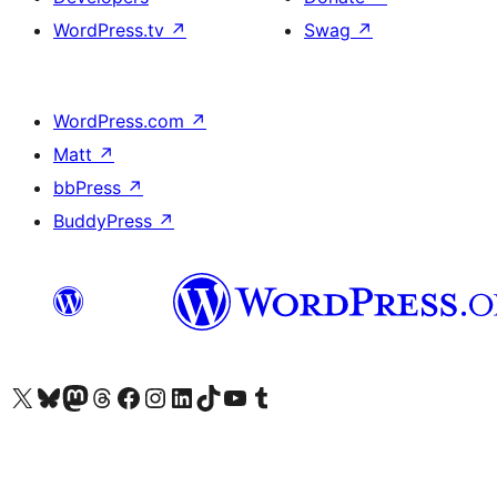
WordPress.tv
↗
Swag
↗
WordPress.com
↗
Matt
↗
bbPress
↗
BuddyPress
↗
Visit our X (formerly Twitter) account
Visit our Bluesky account
Visit our Mastodon account
Visit our Threads account
Visit our Facebook page
Visit our Instagram account
Visit our LinkedIn account
Visit our TikTok account
Visit our YouTube channel
Visit our Tumblr account