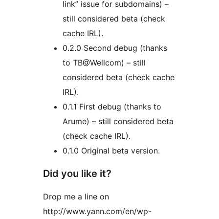
link” issue for subdomains) –
still considered beta (check
cache IRL).
0.2.0 Second debug (thanks
to TB@Wellcom) – still
considered beta (check cache
IRL).
0.1.1 First debug (thanks to
Arume) – still considered beta
(check cache IRL).
0.1.0 Original beta version.
Did you like it?
Drop me a line on
http://www.yann.com/en/wp-