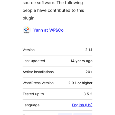
source software. The following
people have contributed to this
plugin.
Contributors
Yann at WP&Co
Meta
Version
2.1.1
Last updated
14 years
ago
Active installations
20+
WordPress Version
2.9.1 or higher
Tested up to
3.5.2
Language
English (US)