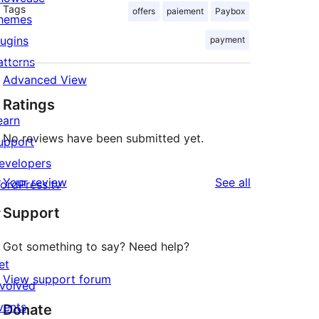
Tags
offers
paiement
Paybox
hemes
lugins
payment
atterns
Advanced View
Ratings
earn
No reviews have been submitted yet.
upport
evelopers
reviews
Your review
See all
ordPress.tv
↗
Support
Got something to say? Need help?
et
View support forum
nvolved
vents
Donate