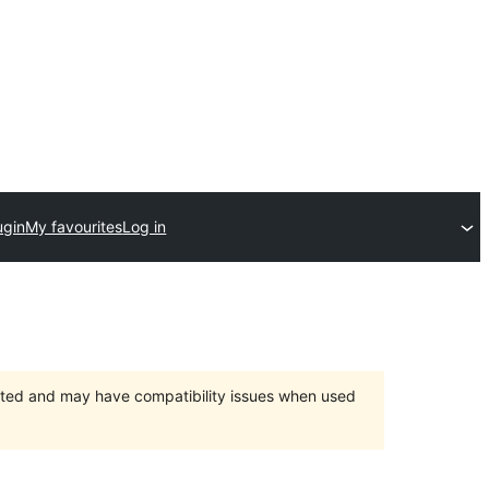
ugin
My favourites
Log in
orted and may have compatibility issues when used