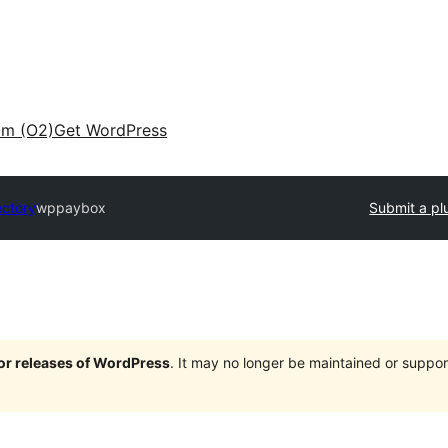
am (O2)
Get WordPress
ectory
wppaybox
Submit a pl
jor releases of WordPress
. It may no longer be maintained or supp