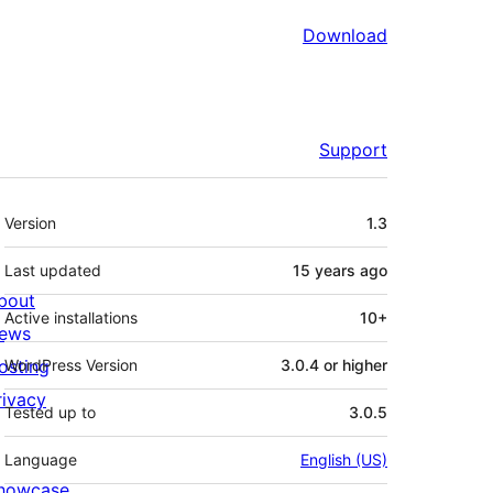
Download
Support
Meta
Version
1.3
Last updated
15 years
ago
bout
Active installations
10+
ews
osting
WordPress Version
3.0.4 or higher
rivacy
Tested up to
3.0.5
Language
English (US)
howcase