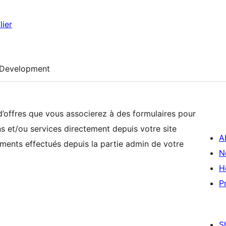
ier
Development
d’offres que vous associerez à des formulaires pour
ns et/ou services directement depuis votre site
A
ements effectués depuis la partie admin de votre
N
H
P
S