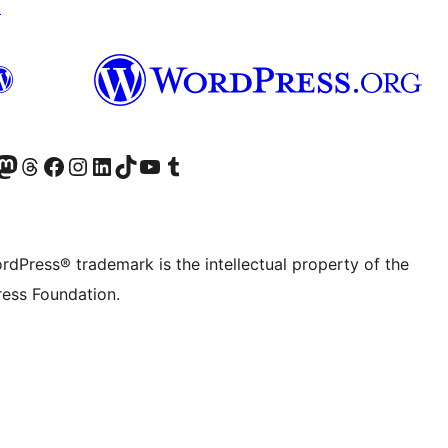
↗
Twitter) account
r Bluesky account
sit our Mastodon account
Visit our Threads account
Visit our Facebook page
Visit our Instagram account
Visit our LinkedIn account
Visit our TikTok account
Visit our YouTube channel
Visit our Tumblr account
rdPress® trademark is the intellectual property of the
ess Foundation.