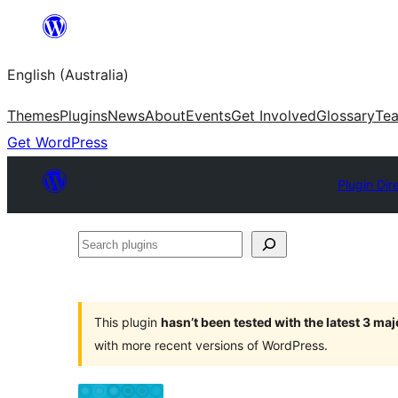
Skip
to
English (Australia)
content
Themes
Plugins
News
About
Events
Get Involved
Glossary
Te
Get WordPress
Plugin Dir
Search
plugins
This plugin
hasn’t been tested with the latest 3 ma
with more recent versions of WordPress.