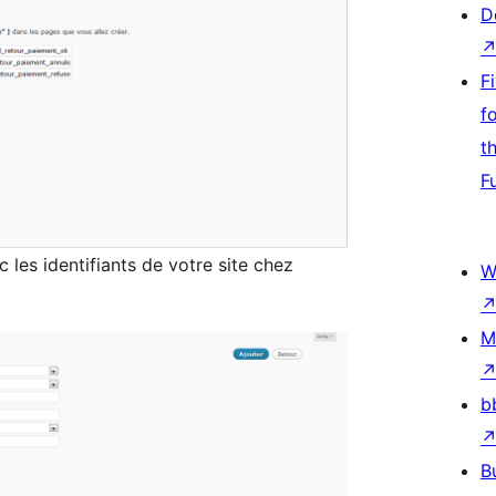
D
F
f
t
F
 les identifiants de votre site chez
W
M
b
B