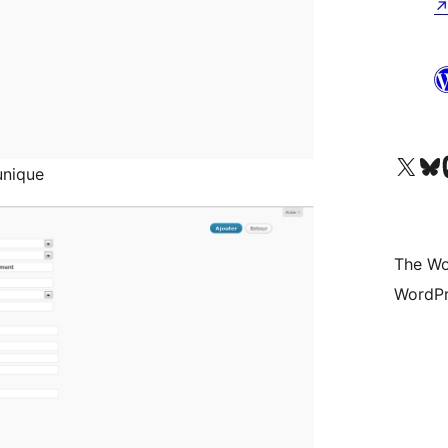
Visit our X (formerly 
Visit ou
Vi
unique
The Wo
WordPr