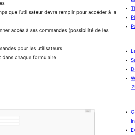
ces
T
ps que l’utilisateur devra remplir pour accéder à la
P
P
donner accés à ses commandes (possibilité de les
mandes pour les utilisateurs
L
ut dans chaque formulaire
S
D
W
G
I
E