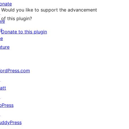
onate
Would you like to support the advancement
↗
of this plugin?
ive
or
Donate to this plugin
he
uture
ordPress.com
↗
att
↗
bPress
↗
uddyPress