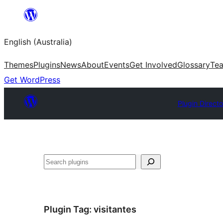
Skip
to
English (Australia)
content
Themes
Plugins
News
About
Events
Get Involved
Glossary
Te
Get WordPress
Plugin Directo
Search
Plugin Tag:
visitantes