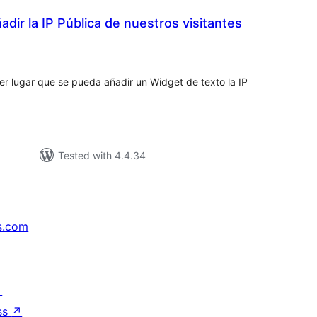
adir la IP Pública de nuestros visitantes
tal
tings
er lugar que se pueda añadir un Widget de texto la IP
Tested with 4.4.34
s.com
↗
ss
↗