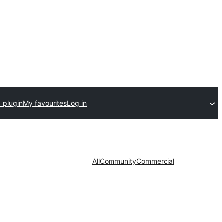
 plugin
My favourites
Log in
All
Community
Commercial