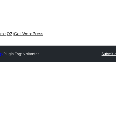
am (O2)
Get WordPress
ry
Plugin Tag:
visitantes
Submit a