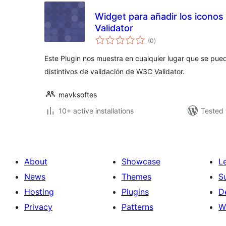
Widget para añadir los iconos
Validator
total
(0
)
ratings
Este Plugin nos muestra en cualquier lugar que se pue
distintivos de validación de W3C Validator.
mavksoftes
10+ active installations
Tested 
About
Showcase
L
News
Themes
S
Hosting
Plugins
D
Privacy
Patterns
W