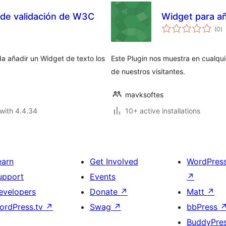
 de validación de W3C
Widget para añ
to
(0
)
ra
da añadir un Widget de texto los
Este Plugin nos muestra en cualqui
de nuestros visitantes.
mavksoftes
with 4.4.34
10+ active installations
earn
Get Involved
WordPres
upport
Events
↗
evelopers
Donate
↗
Matt
↗
ordPress.tv
↗
Swag
↗
bbPress
BuddyPre