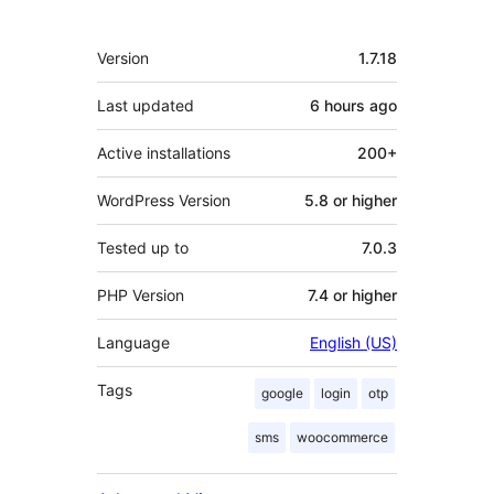
Meta
Version
1.7.18
Last updated
6 hours
ago
Active installations
200+
WordPress Version
5.8 or higher
Tested up to
7.0.3
PHP Version
7.4 or higher
Language
English (US)
Tags
google
login
otp
sms
woocommerce