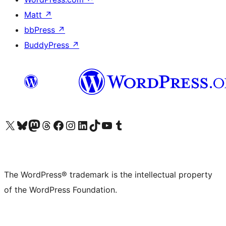
Matt
↗
bbPress
↗
BuddyPress
↗
Visit our X (formerly Twitter) account
Visit our Bluesky account
Visit our Mastodon account
Visit our Threads account
Visit our Facebook page
Visit our Instagram account
Visit our LinkedIn account
Visit our TikTok account
Visit our YouTube channel
Visit our Tumblr account
The WordPress® trademark is the intellectual property
of the WordPress Foundation.