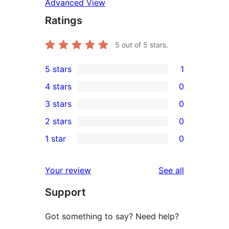
Advanced View
Ratings
5
out of 5 stars.
5 stars
1
1
4 stars
0
5-
0
3 stars
0
star
4-
0
2 stars
0
review
star
3-
0
1 star
0
reviews
star
2-
0
reviews
star
1-
reviews
Your review
See all
reviews
star
Support
reviews
Got something to say? Need help?