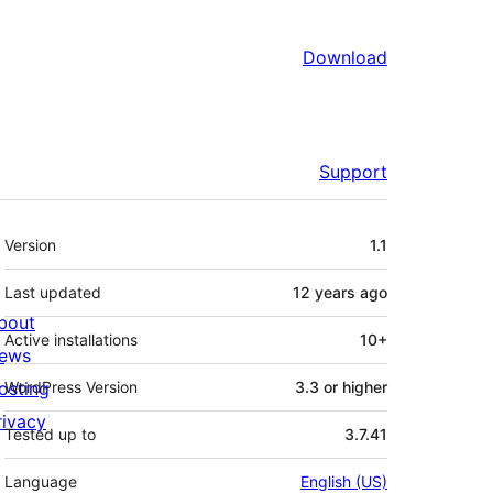
Download
Support
Meta
Version
1.1
Last updated
12 years
ago
bout
Active installations
10+
ews
osting
WordPress Version
3.3 or higher
rivacy
Tested up to
3.7.41
Language
English (US)