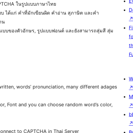
E
CAPTCHA ในรูปแบบภาษาไทย
D
ได้แก่ คำที่มักเขียนผิด คำอ่าน สุภาษิต และคำ
งาน
F
ปแบบของตัวอักษร, รูปแบบฟอนต์ และยังสามารถสุ่มสี สุ่ม
f
t
F
W
ritten, words’ pronunciation, many different adages
M
ont and you can choose random word’s color,
b
connect to CAPTCHA in Thai Server
B