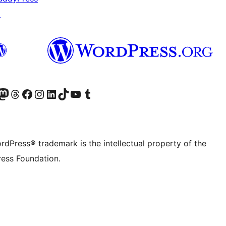
↗
Twitter) account
r Bluesky account
sit our Mastodon account
Visit our Threads account
Visit our Facebook page
Visit our Instagram account
Visit our LinkedIn account
Visit our TikTok account
Visit our YouTube channel
Visit our Tumblr account
rdPress® trademark is the intellectual property of the
ess Foundation.