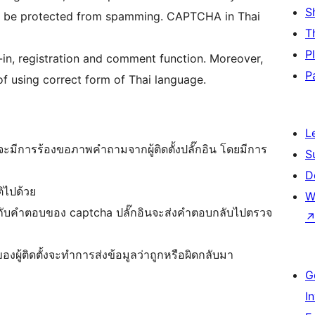
S
will be protected from spamming. CAPTCHA in Thai
T
P
g-in, registration and comment function. Moreover,
P
f using correct form of Thai language.
L
cha จะมีการร้องขอภาพคำถามจากผู้ติดตั้งปลั๊กอิน โดยมีการ
S
D
ติไปด้วย
W
้อมกับคำตอบของ captcha ปลั๊กอินจะส่งคำตอบกลับไปตรวจ
องผู้ติดตั้งจะทำการส่งข้อมูลว่าถูกหรือผิดกลับมา
G
I