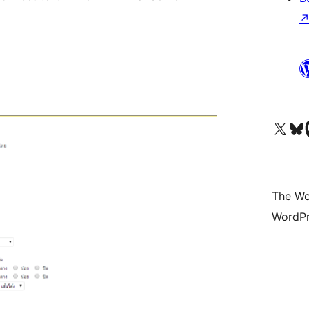
Visit our X (formerly 
Visit ou
Vi
The Wo
WordPr