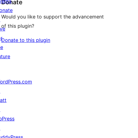
vents
Donate
onate
Would you like to support the advancement
↗
of this plugin?
ive
or
Donate to this plugin
he
uture
ordPress.com
↗
att
↗
bPress
↗
uddyPress