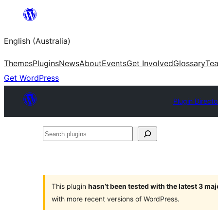
Skip
to
English (Australia)
content
Themes
Plugins
News
About
Events
Get Involved
Glossary
Te
Get WordPress
Plugin Directo
Search
plugins
This plugin
hasn’t been tested with the latest 3 ma
with more recent versions of WordPress.