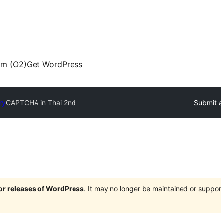
am (O2)
Get WordPress
ry
CAPTCHA in Thai 2nd
Submit a
jor releases of WordPress
. It may no longer be maintained or supp