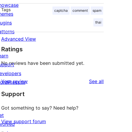
howcase
Tags
captcha
comment
spam
hemes
lugins
thai
atterns
Advanced View
Ratings
earn
No reviews have been submitted yet.
upport
evelopers
reviews
Your review
See all
ordPress.tv
↗
Support
Got something to say? Need help?
et
View support forum
nvolved