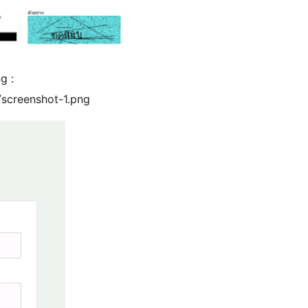
g :
/screenshot-1.png