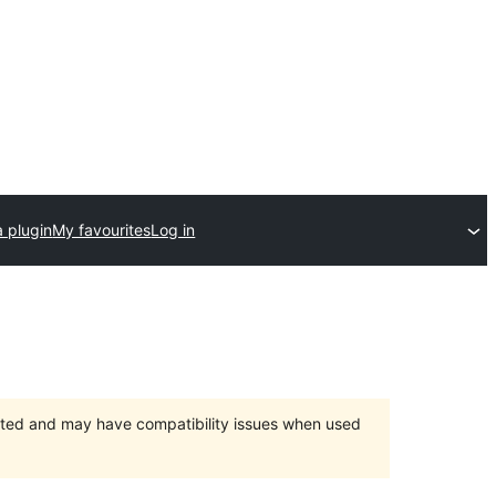
 plugin
My favourites
Log in
orted and may have compatibility issues when used